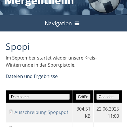
Navigation
Start
Spopi
Bilder
Im September startet wieder unsere Kreis-
Über uns
Winterrunde in der Sportpistole.
Sport
Vorstand
Dateien und Ergebnisse
Jugend
Meisterschaften
Untergliederungen
Schulung
Start
Kreisinterne
Archiv
Kreisschützentag
Service
Allgemein
Landesjugendtag 2024
304.51
22.06.2025
Liga / Rundenwettkämpfe
Archiv
2013
2024
Kreisschützenfest
Archiv
Ausschreibung Spopi.pdf
KB
11:03
Links
Formulare
Flyer
Hohenlohe Cup
Archiv
2013
2024
2014
2025
2014
2024
2014