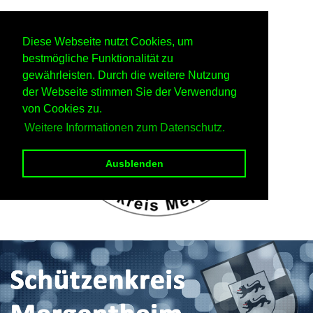
Diese Webseite nutzt Cookies, um
bestmögliche Funktionalität zu
gewährleisten. Durch die weitere Nutzung
der Webseite stimmen Sie der Verwendung
von Cookies zu.
Weitere Informationen zum Datenschutz.
Ausblenden