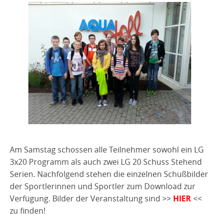
Zeltlagerzeitung
2020
2018
2018
KK - Unterhebelrepetierer
LG / LP / KK / SP
2022/2023
Großkaliber
Bogen
Bogen
Spopi
2023
LG
LP
Umzug in eine neue Lagerhalle
Tripsdrill
2021
2019
2019
KK - Unterhebelrepetierer
Großkaliber
Bogen
Bogen
Spopi
LG
LP
2022
2020
2020
KK - Unterhebelrepetierer
Großkaliber
Bogen
Spopi
LP
Zeltlagerzeitung
2023
2021
2021
KK - Unterhebel
Spopi
KK
Zeltlagerzeitung
2022
2022
KK
2023
GK Kurzwaffe
Am Samstag schossen alle Teilnehmer sowohl ein LG
3x20 Programm als auch zwei LG 20 Schuss Stehend
Serien. Nachfolgend stehen die einzelnen Schußbilder
der Sportlerinnen und Sportler zum Download zur
Verfügung. Bilder der Veranstaltung sind >>
HIER
<<
zu finden!