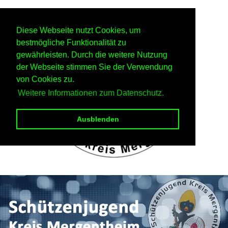
Diese Webseite nutzt Cookies, um
bestmögliche Funktionalität zu
gewährleisten. Durch die weitere Nutzung
der Webseite stimmen Sie der Verwendung
von Cookies zu.
Weitere Informationen zum Datenschutz.
Ausblenden