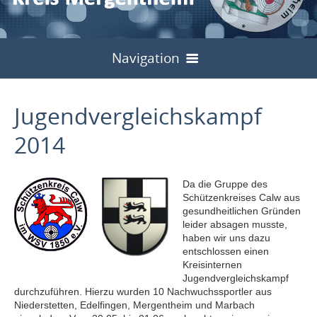
Navigation
Start
Jugendvergleichskampf
Bilder
2014
Über uns
Sport
Vorstand
Da die Gruppe des
Schützenkreises Calw aus
Jugend
Meisterschaften
Untergliederungen
gesundheitlichen Gründen
leider absagen musste,
Schulung
Start
haben wir uns dazu
Kreisinterne
Archiv
Kreisschützentag
entschlossen einen
Service
Kreisinternen
Allgemein
Landesjugendtag 2024
Liga / Rundenwettkämpfe
Archiv
2013
2024
Kreisschützenfest
Archiv
Jugendvergleichskampf
durchzuführen. Hierzu wurden 10 Nachwuchssportler aus
Links
Formulare
Flyer
Hohenlohe Cup
Archiv
2013
2024
2014
2025
Niederstetten, Edelfingen, Mergentheim und Marbach
2014
2024
2014