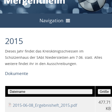
Navigation
Start
2015
Bilder
Dieses Jahr findet das Kreiskönigsschiessen im
Über uns
Schützenhaus der SAbt Niederstetten am 7.06. statt. Alles
Sport
weitere findet ihr in den Ausschreibungen.
Vorstand
Dokumente
Jugend
Meisterschaften
Untergliederungen
Schulung
Start
Kreisinterne
Archiv
Kreisschützentag
Service
Allgemein
Landesjugendtag 2024
Liga / Rundenwettkämpfe
Archiv
2013
2024
Kreisschützenfest
Archiv
477.71
Links
Formulare
2015-06-08_Ergebnisheft_2015.pdf
Flyer
Hohenlohe Cup
Archiv
2013
2024
2014
2025
KB
2014
2024
2014