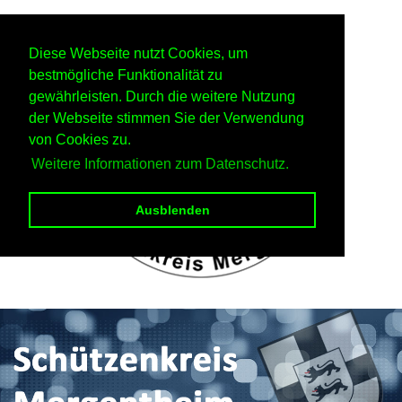
Diese Webseite nutzt Cookies, um
bestmögliche Funktionalität zu
gewährleisten. Durch die weitere Nutzung
der Webseite stimmen Sie der Verwendung
von Cookies zu.
Weitere Informationen zum Datenschutz.
Ausblenden