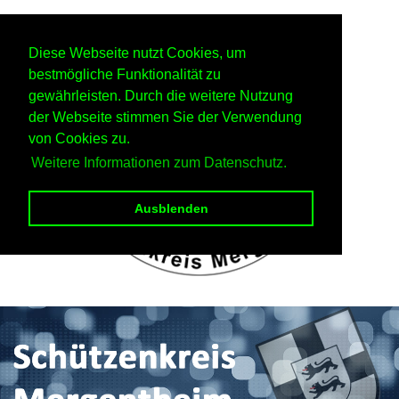
Diese Webseite nutzt Cookies, um
bestmögliche Funktionalität zu
gewährleisten. Durch die weitere Nutzung
der Webseite stimmen Sie der Verwendung
von Cookies zu.
Weitere Informationen zum Datenschutz.
Ausblenden