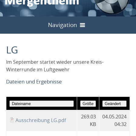
Navigation
Start
LG
Bilder
Im September startet wieder unsere Kreis-
Über uns
Winterrunde im Luftgewehr
Sport
Vorstand
Dateien und Ergebnisse
Jugend
Meisterschaften
Untergliederungen
Schulung
Start
Kreisinterne
Archiv
Kreisschützentag
Service
Allgemein
Landesjugendtag 2024
269.03
04.05.2024
Liga / Rundenwettkämpfe
Archiv
2013
2024
Kreisschützenfest
Archiv
Ausschreibung LG.pdf
KB
04:32
Links
Formulare
Flyer
Hohenlohe Cup
Archiv
2013
2024
2014
2025
2014
2024
2014