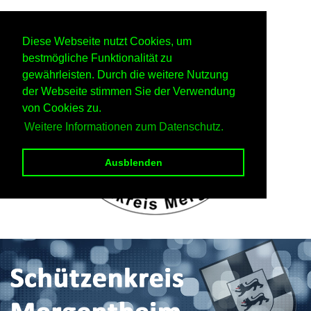
Diese Webseite nutzt Cookies, um
bestmögliche Funktionalität zu
gewährleisten. Durch die weitere Nutzung
der Webseite stimmen Sie der Verwendung
von Cookies zu.
Weitere Informationen zum Datenschutz.
Ausblenden