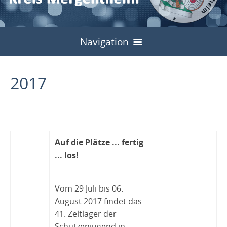
Navigation
Start
2017
Bilder
Über uns
Sport
Vorstand
Auf die Plätze ... fertig
Jugend
Meisterschaften
Untergliederungen
... los!
Schulung
Start
Kreisinterne
Archiv
Kreisschützentag
Vom 29 Juli bis 06.
Service
Allgemein
Landesjugendtag 2024
Liga / Rundenwettkämpfe
Archiv
2013
2024
Kreisschützenfest
Archiv
August 2017 findet das
Links
Formulare
41. Zeltlager der
Flyer
Hohenlohe Cup
Archiv
2013
2024
2014
2025
2014
2024
2014
Schützenjugend in