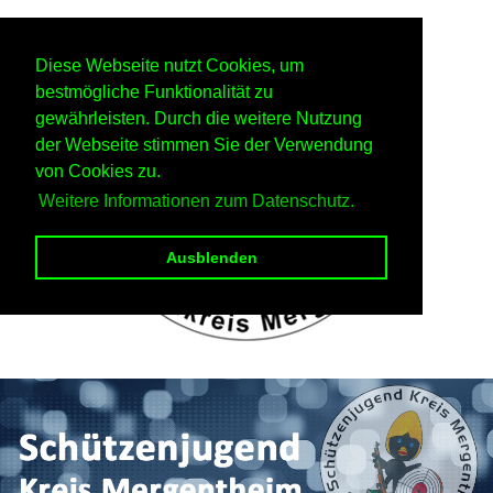
Diese Webseite nutzt Cookies, um
bestmögliche Funktionalität zu
gewährleisten. Durch die weitere Nutzung
der Webseite stimmen Sie der Verwendung
von Cookies zu.
Weitere Informationen zum Datenschutz.
Ausblenden