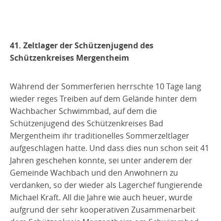
Zeltlagerzeitung
2020
2018
2018
KK - Unterhebelrepetierer
LG / LP / KK / SP
2022/2023
Großkaliber
Bogen
Bogen
Spopi
2023
LG
LP
Umzug in eine neue Lagerhalle
Tripsdrill
2021
2019
2019
KK - Unterhebelrepetierer
Großkaliber
Bogen
Bogen
Spopi
LG
LP
41. Zeltlager der Schützenjugend des
Schützenkreises Mergentheim
2022
2020
2020
KK - Unterhebelrepetierer
Großkaliber
Bogen
Spopi
LP
Zeltlagerzeitung
2023
2021
2021
KK - Unterhebel
Spopi
KK
Während der Sommerferien herrschte 10 Tage lang
wieder reges Treiben auf dem Gelände hinter dem
Zeltlagerzeitung
2022
2022
KK
Wachbacher Schwimmbad, auf dem die
Schützenjugend des Schützenkreises Bad
2023
GK Kurzwaffe
Mergentheim ihr traditionelles Sommerzeltlager
aufgeschlagen hatte. Und dass dies nun schon seit 41
Jahren geschehen konnte, sei unter anderem der
Gemeinde Wachbach und den Anwohnern zu
verdanken, so der wieder als Lagerchef fungierende
Michael Kraft. All die Jahre wie auch heuer, wurde
aufgrund der sehr kooperativen Zusammenarbeit