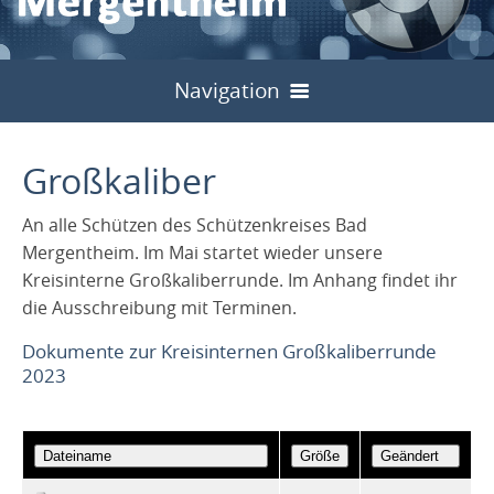
Navigation
Start
Großkaliber
Bilder
An alle Schützen des Schützenkreises Bad
Über uns
Mergentheim. Im Mai startet wieder unsere
Kreisinterne Großkaliberrunde. Im Anhang findet ihr
Sport
Vorstand
die Ausschreibung mit Terminen.
Jugend
Meisterschaften
Untergliederungen
Dokumente zur Kreisinternen Großkaliberrunde
Schulung
Start
2023
Kreisinterne
Archiv
Kreisschützentag
Service
Allgemein
Landesjugendtag 2024
Liga / Rundenwettkämpfe
Archiv
2013
2024
Kreisschützenfest
Archiv
Links
Formulare
Flyer
Hohenlohe Cup
Archiv
2013
2024
2014
2025
2014
2024
2014