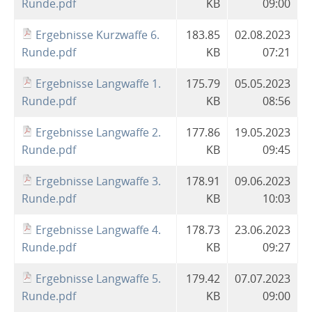
Runde.pdf
KB
09:00
Zeltlagerzeitung
2020
2018
2018
KK - Unterhebelrepetierer
LG / LP / KK / SP
2022/2023
Großkaliber
Bogen
Bogen
Spopi
2023
LG
LP
Ergebnisse Kurzwaffe 6.
183.85
02.08.2023
Umzug in eine neue Lagerhalle
Tripsdrill
2021
2019
2019
Runde.pdf
KB
07:21
KK - Unterhebelrepetierer
Großkaliber
Bogen
Bogen
Spopi
LG
LP
2022
2020
2020
Ergebnisse Langwaffe 1.
175.79
05.05.2023
KK - Unterhebelrepetierer
Großkaliber
Bogen
Spopi
LP
Runde.pdf
KB
08:56
Zeltlagerzeitung
2023
2021
2021
KK - Unterhebel
Spopi
KK
Ergebnisse Langwaffe 2.
177.86
19.05.2023
Zeltlagerzeitung
2022
2022
KK
Runde.pdf
KB
09:45
2023
GK Kurzwaffe
Ergebnisse Langwaffe 3.
178.91
09.06.2023
Runde.pdf
KB
10:03
Ergebnisse Langwaffe 4.
178.73
23.06.2023
Runde.pdf
KB
09:27
Ergebnisse Langwaffe 5.
179.42
07.07.2023
Runde.pdf
KB
09:00