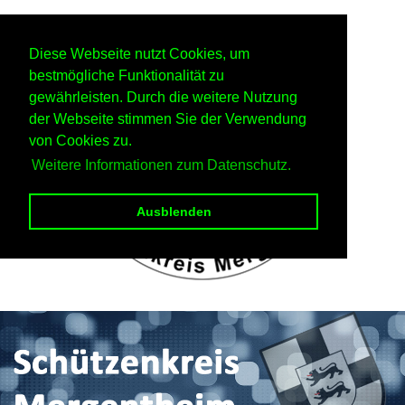
Diese Webseite nutzt Cookies, um
bestmögliche Funktionalität zu
gewährleisten. Durch die weitere Nutzung
der Webseite stimmen Sie der Verwendung
von Cookies zu.
Weitere Informationen zum Datenschutz.
Ausblenden