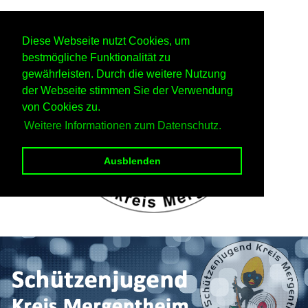
Diese Webseite nutzt Cookies, um
bestmögliche Funktionalität zu
gewährleisten. Durch die weitere Nutzung
der Webseite stimmen Sie der Verwendung
von Cookies zu.
Weitere Informationen zum Datenschutz.
Ausblenden