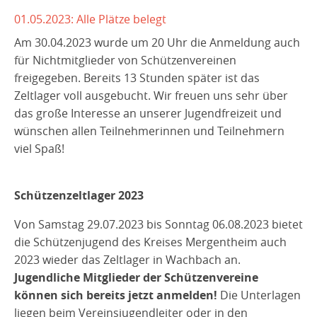
Zeltlagerzeitung
2020
2018
2018
01.05.2023: Alle Plätze belegt
KK - Unterhebelrepetierer
LG / LP / KK / SP
2022/2023
Großkaliber
Bogen
Bogen
Spopi
2023
LG
LP
Am 30.04.2023 wurde um 20 Uhr die Anmeldung auch
Umzug in eine neue Lagerhalle
Tripsdrill
2021
2019
2019
KK - Unterhebelrepetierer
Großkaliber
Bogen
Bogen
Spopi
LG
LP
für Nichtmitglieder von Schützenvereinen
freigegeben. Bereits 13 Stunden später ist das
2022
2020
2020
KK - Unterhebelrepetierer
Großkaliber
Bogen
Spopi
LP
Zeltlager voll ausgebucht. Wir freuen uns sehr über
das große Interesse an unserer Jugendfreizeit und
Zeltlagerzeitung
2023
2021
2021
KK - Unterhebel
Spopi
KK
wünschen allen Teilnehmerinnen und Teilnehmern
Zeltlagerzeitung
2022
2022
viel Spaß!
KK
2023
GK Kurzwaffe
Schützenzeltlager 2023
Von Samstag 29.07.2023 bis Sonntag 06.08.2023 bietet
die Schützenjugend des Kreises Mergentheim auch
2023 wieder das Zeltlager in Wachbach an.
Jugendliche Mitglieder der Schützenvereine
können sich bereits jetzt anmelden!
Die Unterlagen
liegen beim Vereinsjugendleiter oder in den